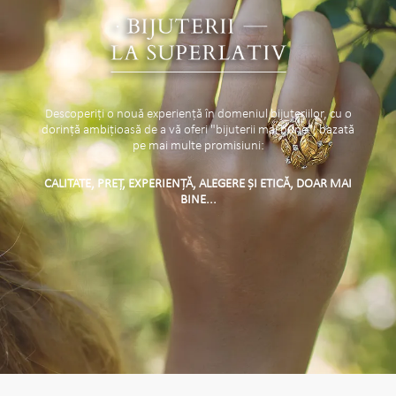
Descoperiți o nouă experiență în domeniul bijuteriilor, cu o
dorință ambițioasă de a vă oferi "bijuterii mai bune", bazată
pe mai multe promisiuni:
CALITATE, PREȚ, EXPERIENȚĂ, ALEGERE ȘI ETICĂ, DOAR MAI
BINE...