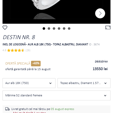
DESTIN NR. 8
INEL DE LOGODNĂ - AUR ALB 18K (750) - TOPAZ ALBASTRU, DIAMANT
ID : 3674
4.6 
 (26)
26310 lei
-48%
OFERTĂ SPECIALĂ
13550 lei
ofertă garantată până la 15 august
Aur alb 18K (750)
Topaz albastru, Diamant 1.571 carate
Mărime 52 standard Femeie
Livrat gratuit cel mai târziu pe
05 august express