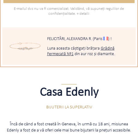
E-mailul dvs nu va fi comercializat. Validând, vă supuneţi regulilor de
confidenţialitate.
+ detalii
FELICITĂRI, ALEXANDRA R.
(Paris
)
!
Luna aceasta câștigați brățara
Grădină
Fermecată Nº1
din aur roz și diamante.
Casa Edenly
BIJUTERII LA SUPERLATIV
Încă de când a fost creată în Geneva, în urmă cu 18 ani, misiunea
Edenly a fost de a vă oferi cele mai bune bijuterii la prețuri accesibile.