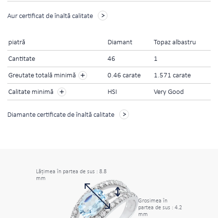
Aur certificat de înaltă calitate
piatră
Diamant
Topaz albastru
Cantitate
46
1
+
Greutate totală minimă
0.46 carate
1.571 carate
+
Calitate minimă
HSI
Very Good
Diamante certificate de înaltă calitate
Lăţimea în partea de sus : 8.8
mm
Grosimea în
partea de sus : 4.2
mm