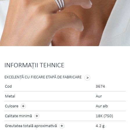
INFORMAŢII TEHNICE
EXCELENŢĂ CU FIECARE ETAPĂ DE FABRICARE
Cod
3674
Metal
Aur
Culoare
Aur alb
Calitate minimă
18K (750)
Greutatea totală aproximativă
4.2 g.