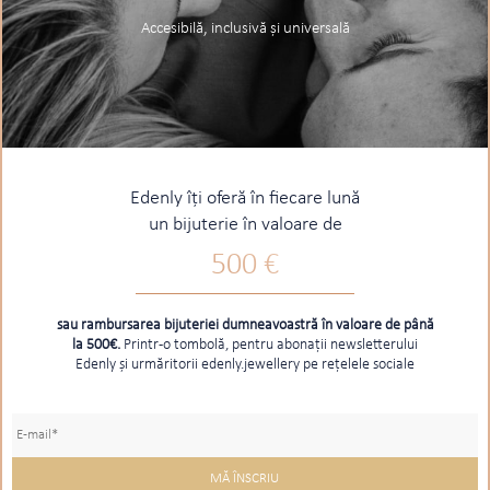
Accesibilă, inclusivă și universală
Edenly îți oferă în fiecare lună
un bijuterie în valoare de
500 €
sau rambursarea bijuteriei dumneavoastră în valoare de până
la 500€.
Printr-o tombolă, pentru abonații newsletterului
Edenly și urmăritorii edenly.jewellery pe rețelele sociale