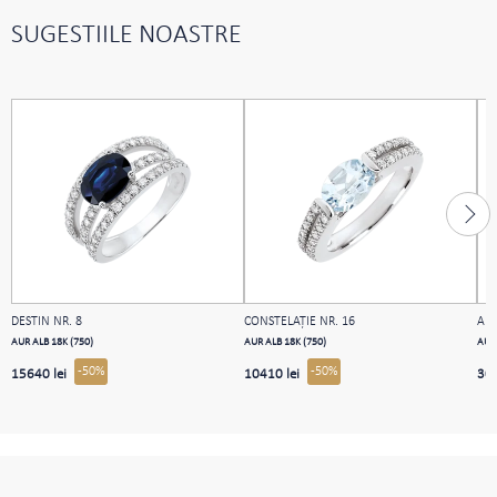
SUGESTIILE NOASTRE
DESTIN NR. 8
CONSTELAŢIE NR. 16
AB
AUR ALB 18K (750)
AUR ALB 18K (750)
AUR 
-50%
-50%
15640 lei
10410 lei
309