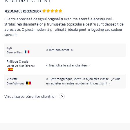
RECENZII CLIENȚI
REZUMATUL RECENZIILOR
Clienții apreciază designul original și execuția atentă a acestui inel.
Strălucirea diamantelor și frumusețea topazului albastru sunt deosebit de
apreciate. O piesă modernă și rafinată, ideală pentru logodne sau cadouri
speciale.
Aya
« Très bon achat »
Gennevilliers
Philippe Claude
« Très joli elle est enchantée »
Lloret De Mar (girona)
Violette
« Il est magnifique, c’est un bijou très classe , je vais
en acheter un autre rapidement, c’est sûr ! »
Dion Valmont
Vizualizarea părerilor clienţilor