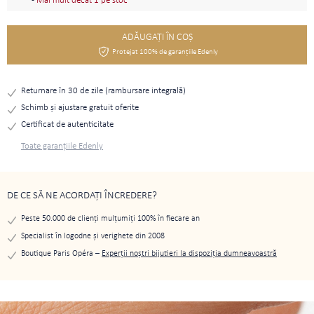
-
Mai mult decât 1 pe stoc
ADĂUGAŢI ÎN COŞ
Protejat 100% de garanțiile Edenly
Returnare în 30 de zile (rambursare integrală)
Schimb și ajustare gratuit oferite
Certificat de autenticitate
Toate garanțiile Edenly
DE CE SĂ NE ACORDAȚI ÎNCREDERE?
Peste 50.000 de clienți mulțumiți 100% în fiecare an
Specialist în logodne și verighete din 2008
Boutique Paris Opéra –
Experții noștri bijutieri la dispoziția dumneavoastră