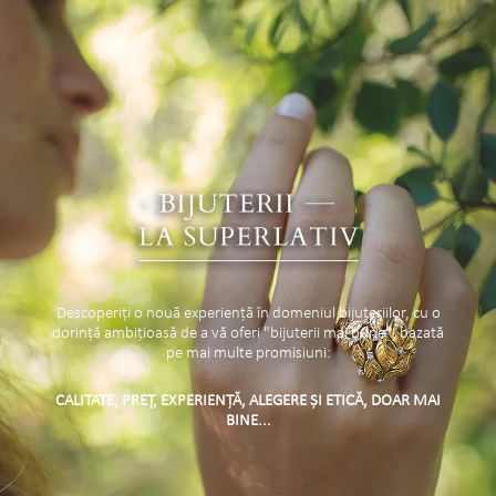
Descoperiți o nouă experiență în domeniul bijuteriilor, cu o
dorință ambițioasă de a vă oferi "bijuterii mai bune", bazată
pe mai multe promisiuni:
CALITATE, PREȚ, EXPERIENȚĂ, ALEGERE ȘI ETICĂ, DOAR MAI
BINE...