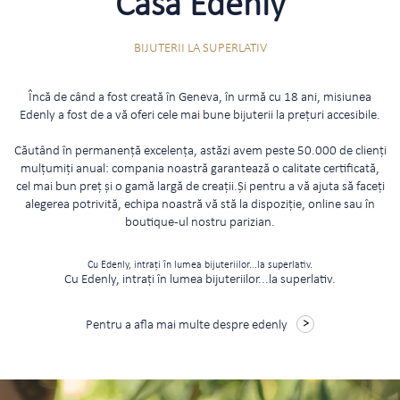
Casa Edenly
BIJUTERII LA SUPERLATIV
Încă de când a fost creată în Geneva, în urmă cu 18 ani, misiunea
Edenly a fost de a vă oferi cele mai bune bijuterii la prețuri accesibile.
Căutând în permanență excelența, astăzi avem peste 50.000 de clienți
mulțumiți anual: compania noastră garantează o calitate certificată,
cel mai bun preț și o gamă largă de creații.Și pentru a vă ajuta să faceți
alegerea potrivită, echipa noastră vă stă la dispoziție, online sau în
boutique-ul nostru parizian.
Cu Edenly, intrați în lumea bijuteriilor...la superlativ.
Cu Edenly, intrați în lumea bijuteriilor...la superlativ.
Pentru a afla mai multe despre edenly