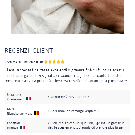
RECENZII CLIENȚI
REZUMATUL RECENZIILOR
Clienții apreciază calitatea excelentă și gravura fină cu frunziș a acestui
inel din aur galben. Designul corespunde imaginilor, iar confortul este
remarcat. Gravura gratuită și livrarea rapidă sunt avantaje suplimentare.
Sebastien
« Conforme à nos attentes »
Chateauneuf
Marit
« Zeer mooi en verzorgd verpakt! »
Nieuwkerken-waas
Christian
« Bien, mais c'est vrai que l'on juge mal la grosseur
des bagues en photo.J'aurais dû prendre plus large. »
Mimizan