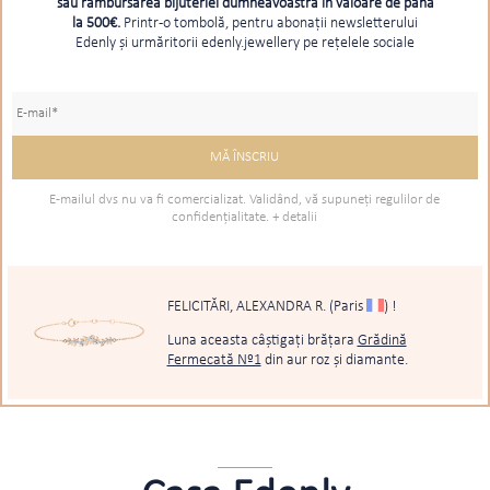
sau rambursarea bijuteriei dumneavoastră în valoare de până
la 500€.
Printr-o tombolă, pentru abonații newsletterului
Edenly și urmăritorii edenly.jewellery pe rețelele sociale
E-mailul dvs nu va fi comercializat. Validând, vă supuneţi regulilor de
confidenţialitate.
+ detalii
FELICITĂRI, ALEXANDRA R.
(Paris
)
!
Luna aceasta câștigați brățara
Grădină
Fermecată Nº1
din aur roz și diamante.