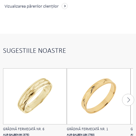
Vizualizarea părerilor clienţilor
SUGESTIILE NOASTRE
GRĂDINĂ FERMECATĂ NR. 6
GRĂDINĂ FERMECATĂ NR. 1
GRĂ
AUR GALBEN 9K (375)
AUR GALBEN 18K (750)
AUR