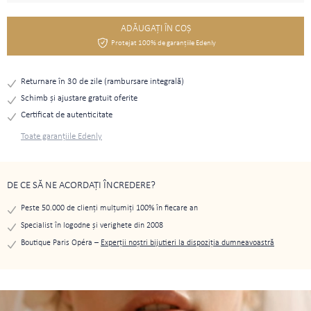
ADĂUGAŢI ÎN COŞ
Protejat 100% de garanțiile Edenly
Returnare în 30 de zile (rambursare integrală)
Schimb și ajustare gratuit oferite
Certificat de autenticitate
Toate garanțiile Edenly
DE CE SĂ NE ACORDAȚI ÎNCREDERE?
Peste 50.000 de clienți mulțumiți 100% în fiecare an
Specialist în logodne și verighete din 2008
Boutique Paris Opéra –
Experții noștri bijutieri la dispoziția dumneavoastră