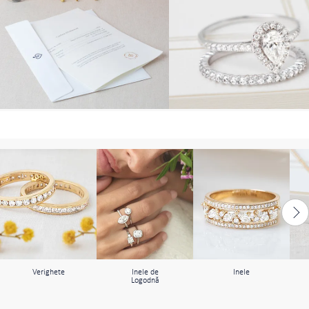
Verighete
Inele de
Inele
Logodnă