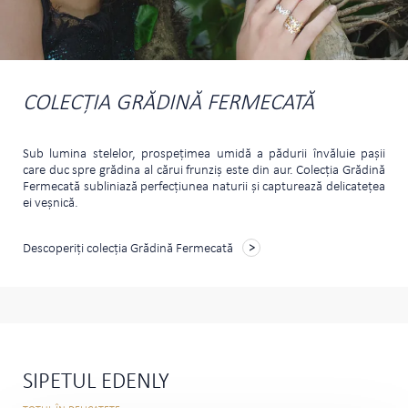
COLECȚIA GRĂDINĂ FERMECATĂ
Sub lumina stelelor, prospeţimea umidă a pădurii învăluie paşii
care duc spre grădina al cărui frunziş este din aur. Colecţia Grădină
Fermecată subliniază perfecţiunea naturii şi capturează delicateţea
ei veşnică.
Descoperiți colecția Grădină Fermecată
SIPETUL EDENLY