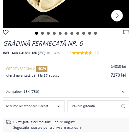
GRĂDINĂ FERMECATĂ NR. 6
4.7 
 (74)
INEL - AUR GALBEN 18K (750)
ID : 1475
14810 lei
-51%
OFERTĂ SPECIALĂ
7270 lei
ofertă garantată până la 17 august
Aur galben 18K (750)
Mărime 62 standard Bărbat
Gravare gratuită
Livrat gratuit cel mai târziu pe
28 august -
Sugestiile noastre pentru livrare expres