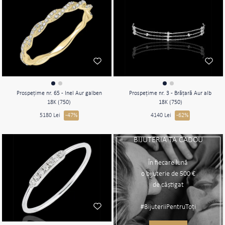
Prospeţime nr. 65 - Inel Aur galben
Prospeţime nr. 3 - Brăţară Aur alb
18K (750)
18K (750)
5180 Lei
-47%
4140 Lei
-62%
BIJUTERIA TA CADOU
În fiecare lună
o bijuterie de 500 €
de câștigat
#BijuteriiPentruToți