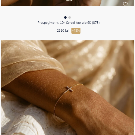
Prospeţime nr. 10 - Cercei Aur alb 9K (375)
2310 Lei
-43%