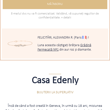
E-mailul dvs nu va fi comercializat. Validând, vă supuneţi regulilor de
confidenţialitate.
+ detalii
FELICITĂRI, ALEXANDRA R.
(Paris
)
!
Luna aceasta câștigați brățara
Grădină
Fermecată Nº1
din aur roz și diamante.
Casa Edenly
BIJUTERII LA SUPERLATIV
Încă de când a fost creată în Geneva, în urmă cu 18 ani, misiunea