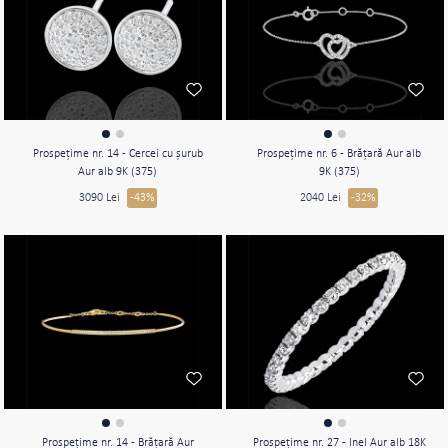
Prospeţime nr. 14 - Cercei cu şurub
Prospeţime nr. 6 - Brăţară Aur alb
Aur alb 9K (375)
9K (375)
3090 Lei
-43%
2040 Lei
-32%
Prospeţime nr. 14 - Brăţară Aur
Prospeţime nr. 27 - Inel Aur alb 18K