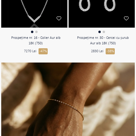
Prospeţime nr. 16 - Colier Aur alb
Prospeţime nr. 30 - Cercei cu şurub
18K (750)
Aur alb 18K (750)
7270 Lei
-47%
2830 Lei
-38%