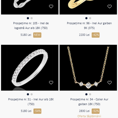
Prospeţime nr. 105 - Inel de
Prospeţime nr. 96 - Inel Aur galben
logodnă Aur alb 18K (750)
9K (375)
5180 Lei
NEW
2200 Lei
-42%
Prospeţime nr. 51 - Inel Aur alb 18K
Prospeţime nr. 34 - Colier Aur
(750)
galben 18K (750)
5180 Lei
-54%
2830 Lei
-52%
Oferta Săptămânii