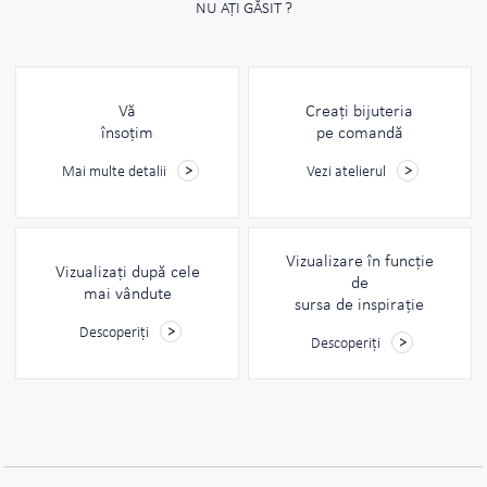
NU AȚI GĂSIT ?
Vă
Creați bijuteria
însoțim
pe comandă
Mai multe detalii
Vezi atelierul
Vizualizare în funcție
Vizualizați după cele
de
mai vândute
sursa de inspirație
Descoperiți
Descoperiți