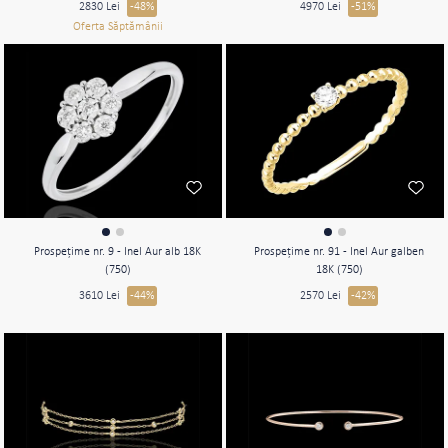
2830 Lei
-48%
4970 Lei
-51%
Oferta Săptămânii
Prospeţime nr. 9 - Inel Aur alb 18K
Prospeţime nr. 91 - Inel Aur galben
(750)
18K (750)
3610 Lei
-44%
2570 Lei
-42%