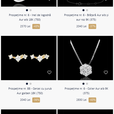
Prospeţime nr. 6 - Inel de logodnă
Prospeţime nr. 6 - Brăţară Aur alb şi
Aur alb 18K (750)
aur roz 9K (375)
2570 Lei
-43%
2040 Lei
-37%
Prospeţime nr. 88 - Cercei cu şurub
Prospeţime nr. 6 - Colier Aur alb 9K
Aur galben 18K (750)
(375)
2040 Lei
-36%
2830 Lei
-43%