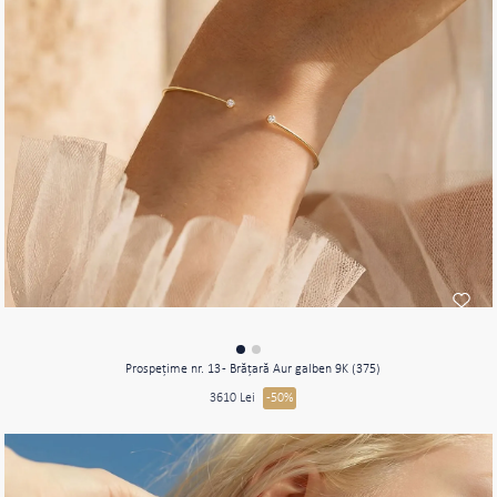
Prospeţime nr. 13 - Brăţară Aur galben 9K (375)
3610 Lei
-50%