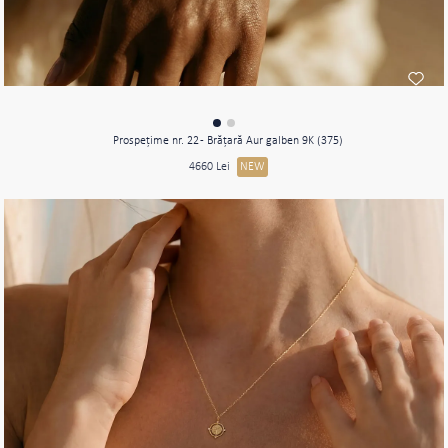
Prospeţime nr. 22 - Brăţară Aur galben 9K (375)
4660 Lei
NEW