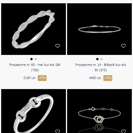
Prospeţime nr. 65 - Inel Aur alb 18K
Prospeţime nr. 14 - Brăţară Aur alb
(750)
9K (375)
5180 Lei
-47%
4660 Lei
-45%