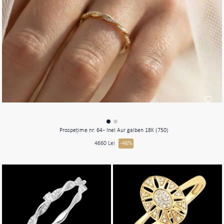
Prospeţime nr. 64 - Inel Aur galben 18K (750)
4660 Lei
-46%