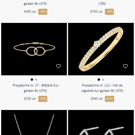
galben 9K (375)
(750)
4400 Lei
-45%
6750 Lei
-43%
Prospeţime nr. 17 - Brăţară Aur
Prospeţime nr. 112 - Inel de
galben 9K (375)
logodnă Aur galben 9K (375)
3250 Lei
-50%
2040 Lei
NEW