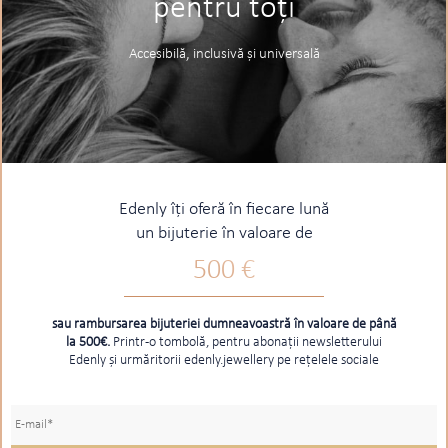
pentru toți
Accesibilă, inclusivă și universală
Edenly îți oferă în fiecare lună
un bijuterie în valoare de
500 €
sau rambursarea bijuteriei dumneavoastră în valoare de până
la 500€.
Printr-o tombolă, pentru abonații newsletterului
Edenly și urmăritorii edenly.jewellery pe rețelele sociale