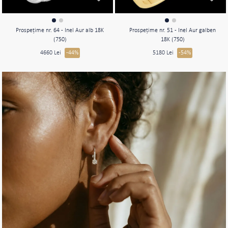
Prospeţime nr. 64 - Inel Aur alb 18K
Prospeţime nr. 51 - Inel Aur galben
(750)
18K (750)
4660 Lei
-44%
5180 Lei
-54%