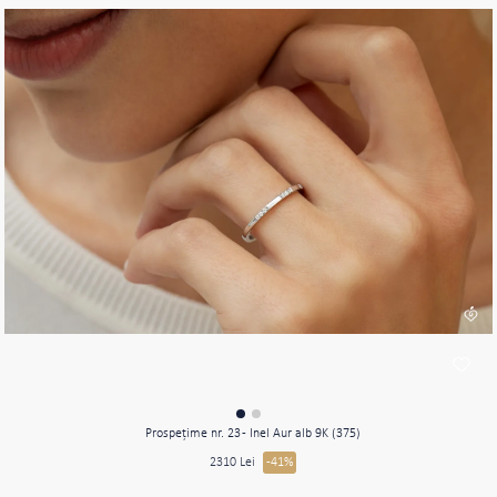
Prospeţime nr. 23 - Inel Aur alb 9K (375)
2310 Lei
-41%