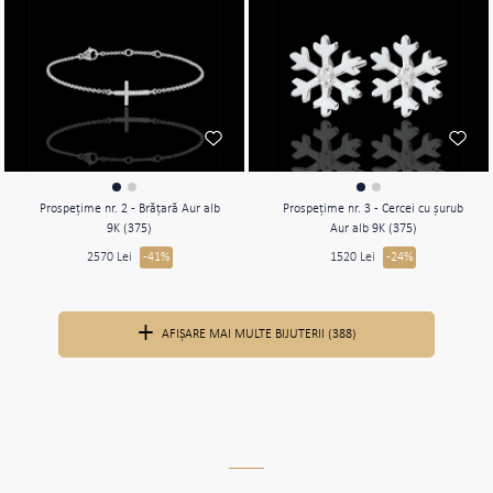
Prospeţime nr. 2 - Brăţară Aur alb
Prospeţime nr. 3 - Cercei cu şurub
9K (375)
Aur alb 9K (375)
2570 Lei
-41%
1520 Lei
-24%
AFIŞARE MAI MULTE BIJUTERII (388)