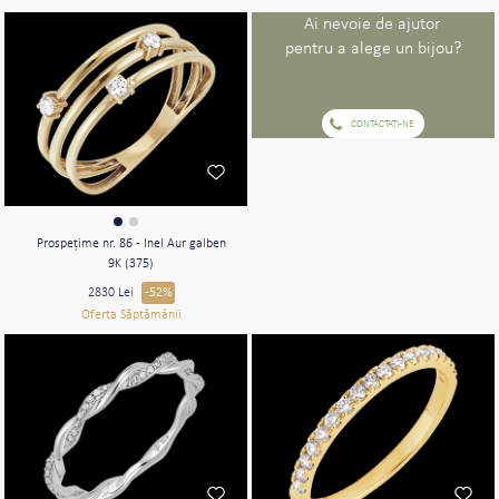
Ai nevoie de ajutor
pentru a alege un bijou?
CONTACTAŢI-NE
Prospeţime nr. 86 - Inel Aur galben
9K (375)
2830 Lei
-52%
Oferta Săptămânii