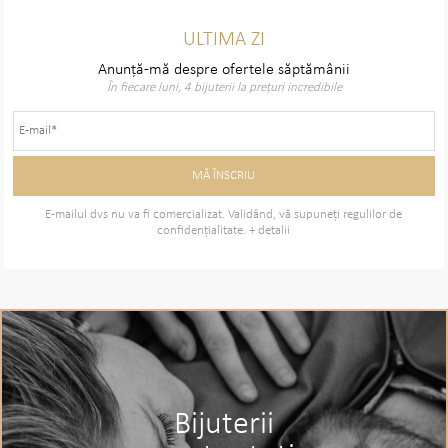
ULTIMA ZI
Anunță-mă despre ofertele săptămânii
În fiecare luni, 4 bijuterii la prețuri incredibile
E-mailul dvs nu va fi comercializat. Validând, vă supuneţi regulilor de
confidenţialitate.
+ detalii
Bijuterii