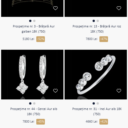
Prospeţime nr. 3 - Brăţară Aur
Prospeţime nr. 13 - Brăţară Aur roz
galben 18K (750)
18K (750)
5180 Lei
-52%
7800 Lei
-47%
Prospeţime nr. 44 - Cercei Aur alb
Prospeţime nr. 31 - Inel Aur alb 18K
18K (750)
(750)
7800 Lei
-45%
4660 Lei
-41%