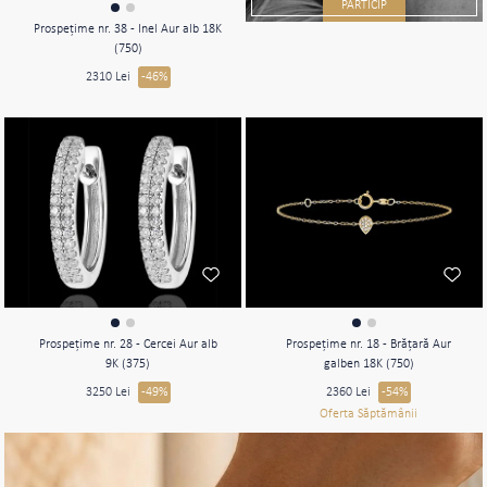
PARTICIP
Prospeţime nr. 38 - Inel Aur alb 18K
(750)
2310 Lei
-46%
Prospeţime nr. 28 - Cercei Aur alb
Prospeţime nr. 18 - Brăţară Aur
9K (375)
galben 18K (750)
3250 Lei
-49%
2360 Lei
-54%
Oferta Săptămânii