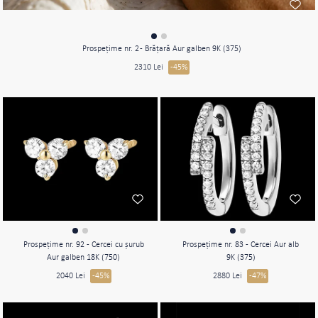
Prospeţime nr. 2 - Brăţară Aur galben 9K (375)
2310 Lei
-45%
Prospeţime nr. 92 - Cercei cu şurub
Prospeţime nr. 83 - Cercei Aur alb
Aur galben 18K (750)
9K (375)
2040 Lei
-45%
2880 Lei
-47%