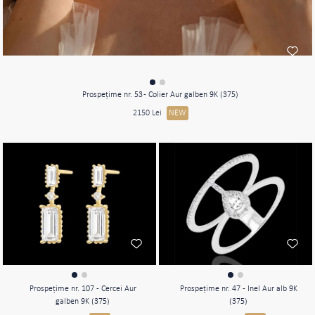
Prospeţime nr. 53 - Colier Aur galben 9K (375)
2150 Lei
NEW
Prospeţime nr. 107 - Cercei Aur
Prospeţime nr. 47 - Inel Aur alb 9K
galben 9K (375)
(375)