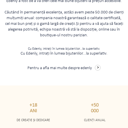
Edenly a fost de a vă oferi cele mai bune bijuterii la prețuri accesibile.
Căutând în permanență excelența, astăzi avem peste 50.000 de clienți
mulțumiți anual: compania noastră garantează o calitate certificată,
cel mai bun preț și o gamă largă de creații.Și pentru a vă ajuta să faceți
alegerea potrivită, echipa noastră vă stă la dispoziție, online sau în
boutique-ul nostru parizian.
Cu Edenly, intrați în lumea bijuteriilor...la superlativ.
Cu Edenly, intrați în lumea bijuteriilor...la superlativ.
Pentru a afla mai multe despre edenly
+18
+50
ANI
000
DE CREAȚIE ȘI DEDICARE
CLIENȚI ANUAL