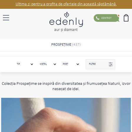
Ultima zi pentru a profita de ofertele din această săptămână.
CONTACT
aur şi diamant
PROSPEŢIME
(437)
TIP
METAL
PREȚ
FILTRE
Colecţia Prospeţime se inspiră din diversitatea şi frumuseţea Naturii, izvor
nesecat de idei.