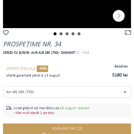
PROSPEŢIME NR. 34
CERCEI CU ŞURUB - AUR ALB 18K (750) - DIAMANT
ID : 4233
9110 lei
-43%
OFERTĂ SPECIALĂ
5180 lei
ofertă garantată până la 13 august
Aur alb 18K (750)
Livrat gratuit cel mai târziu pe
06 august - express
-
Mai mult decât 2 pe stoc
ADĂUGAŢI ÎN COŞ