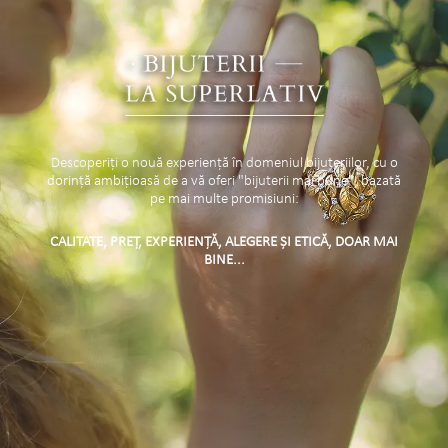
Descoperiți o nouă experiență în domeniul bijuteriilor, cu o
dorință ambițioasă de a vă oferi "bijuterii mai bune", bazată
pe mai multe promisiuni:
CALITATE, PREȚ, EXPERIENȚĂ, ALEGERE ȘI ETICĂ, DOAR MAI
BINE...