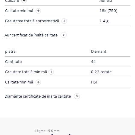
Culoare
Aur alb
Calitate minimă
18K (750)
Greutatea totală aproximativă
1.4 g.
Aur certificat de înaltă calitate
piatră
Diamant
Cantitate
44
+
Greutate totală minimă
0.22 carate
+
Calitate minimă
HSI
Diamante certificate de înaltă calitate
Lăţime : 9.6 mm