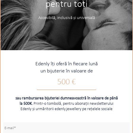
pentru toți
Accesibilă, inclusivă și universală
Edenly îți oferă în fiecare lună
un bijuterie în valoare de
500 €
sau rambursarea bijuteriei dumneavoastră în valoare de până
la 500€.
Printr-o tombolă, pentru abonații newsletterului
Edenly și urmăritorii edenly.jewellery pe rețelele sociale