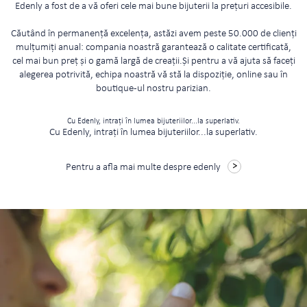
Edenly a fost de a vă oferi cele mai bune bijuterii la prețuri accesibile.
Căutând în permanență excelența, astăzi avem peste 50.000 de clienți
mulțumiți anual: compania noastră garantează o calitate certificată,
cel mai bun preț și o gamă largă de creații.Și pentru a vă ajuta să faceți
alegerea potrivită, echipa noastră vă stă la dispoziție, online sau în
boutique-ul nostru parizian.
Cu Edenly, intrați în lumea bijuteriilor...la superlativ.
Cu Edenly, intrați în lumea bijuteriilor...la superlativ.
Pentru a afla mai multe despre edenly