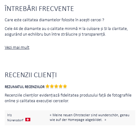
ÎNTREBĂRI FRECVENTE
Care este calitatea diamantelor folosite în acești cercei ?
Cele 44 de diamante au o calitate minimă H la culoare și SI la claritate,
asigurând un echilibru bun între strălucire și transparență.
Vezi mai mult
RECENZII CLIENȚI
REZUMATUL RECENZIILOR
Recenziile clienților evidențiază fidelitatea produsului față de fotografiile
online și calitatea execuției cerceilor.
Iris
« Meine neuen Ohrstecker sind wunderschön, genau
wie auf der Homepage abgebildet. »
Nürensdorf