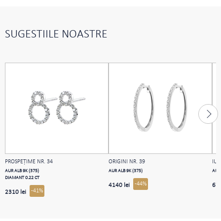
SUGESTIILE NOASTRE
PROSPEŢIME NR. 34
ORIGINI NR. 39
IUB
AUR ALB 9K (375)
AUR ALB 9K (375)
AUR 
DIAMANT 0.22 CT
-44%
4140 lei
675
-41%
2310 lei