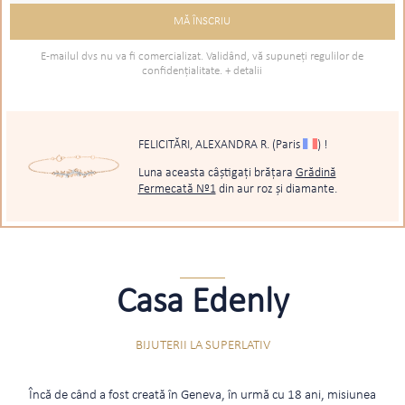
E-mailul dvs nu va fi comercializat. Validând, vă supuneţi regulilor de
confidenţialitate.
+ detalii
FELICITĂRI, ALEXANDRA R.
(Paris
)
!
Luna aceasta câștigați brățara
Grădină
Fermecată Nº1
din aur roz și diamante.
Casa Edenly
BIJUTERII LA SUPERLATIV
Încă de când a fost creată în Geneva, în urmă cu 18 ani, misiunea