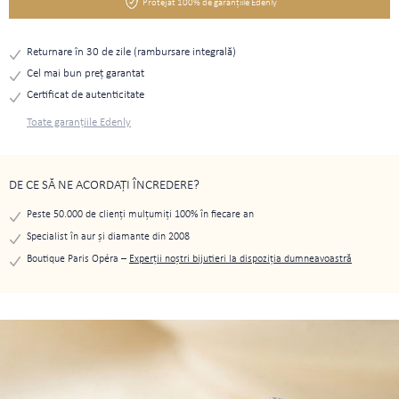
Protejat 100% de garanțiile Edenly
Returnare în 30 de zile (rambursare integrală)
Cel mai bun preţ garantat
Certificat de autenticitate
Toate garanțiile Edenly
DE CE SĂ NE ACORDAȚI ÎNCREDERE?
Peste 50.000 de clienți mulțumiți 100% în fiecare an
Specialist în aur și diamante din 2008
Boutique Paris Opéra –
Experții noștri bijutieri la dispoziția dumneavoastră