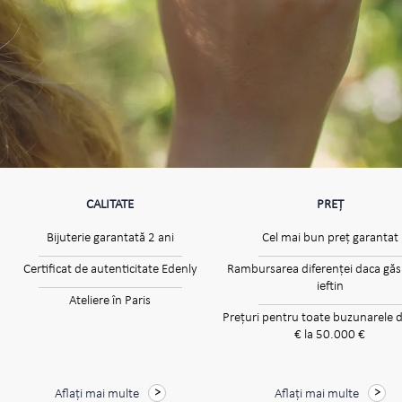
CALITATE
PREȚ
Bijuterie garantată 2 ani
Cel mai bun preț garantat
Certificat de autenticitate Edenly
Rambursarea diferenței daca găsi
ieftin
Ateliere în Paris
Prețuri pentru toate buzunarele d
€ la 50.000 €
Aflați mai multe
Aflați mai multe