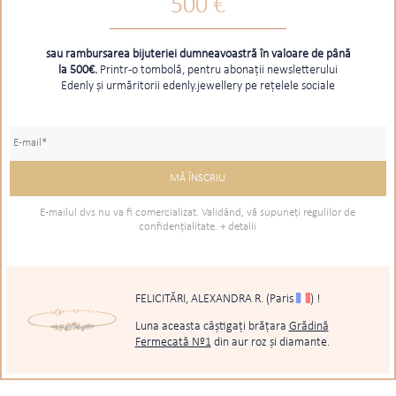
500 €
sau rambursarea bijuteriei dumneavoastră în valoare de până
la 500€.
Printr-o tombolă, pentru abonații newsletterului
Edenly și urmăritorii edenly.jewellery pe rețelele sociale
E-mailul dvs nu va fi comercializat. Validând, vă supuneţi regulilor de
confidenţialitate.
+ detalii
FELICITĂRI, ALEXANDRA R.
(Paris
)
!
Luna aceasta câștigați brățara
Grădină
Fermecată Nº1
din aur roz și diamante.