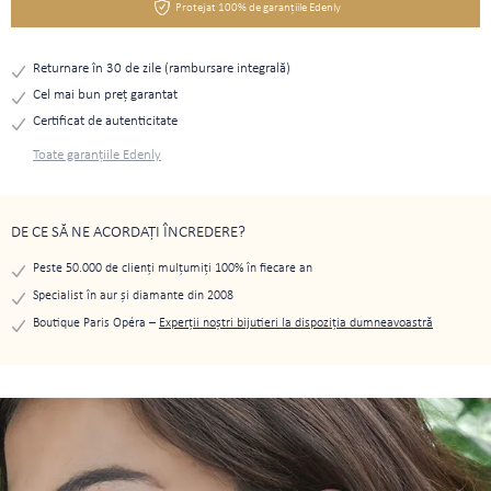
Protejat 100% de garanțiile Edenly
Returnare în 30 de zile (rambursare integrală)
Cel mai bun preţ garantat
Certificat de autenticitate
Toate garanțiile Edenly
DE CE SĂ NE ACORDAȚI ÎNCREDERE?
Peste 50.000 de clienți mulțumiți 100% în fiecare an
Specialist în aur și diamante din 2008
Boutique Paris Opéra –
Experții noștri bijutieri la dispoziția dumneavoastră