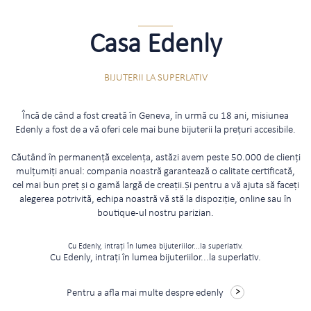
Casa Edenly
BIJUTERII LA SUPERLATIV
Încă de când a fost creată în Geneva, în urmă cu 18 ani, misiunea
Edenly a fost de a vă oferi cele mai bune bijuterii la prețuri accesibile.
Căutând în permanență excelența, astăzi avem peste 50.000 de clienți
mulțumiți anual: compania noastră garantează o calitate certificată,
cel mai bun preț și o gamă largă de creații.Și pentru a vă ajuta să faceți
alegerea potrivită, echipa noastră vă stă la dispoziție, online sau în
boutique-ul nostru parizian.
Cu Edenly, intrați în lumea bijuteriilor...la superlativ.
Cu Edenly, intrați în lumea bijuteriilor...la superlativ.
Pentru a afla mai multe despre edenly