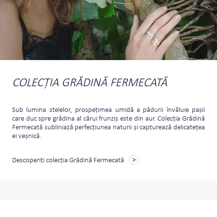
COLECȚIA GRĂDINĂ FERMECATĂ
Sub lumina stelelor, prospeţimea umidă a pădurii învăluie paşii
care duc spre grădina al cărui frunziş este din aur. Colecţia Grădină
Fermecată subliniază perfecţiunea naturii şi capturează delicateţea
ei veşnică.
Descoperiți colecția Grădină Fermecată