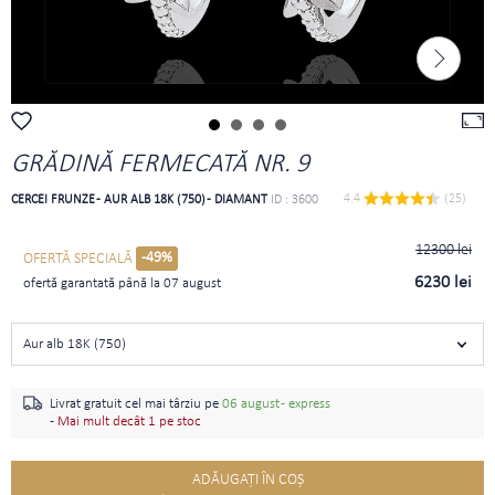
GRĂDINĂ FERMECATĂ NR. 9
4.4 
 (25)
CERCEI FRUNZE - AUR ALB 18K (750) - DIAMANT
ID : 3600
12300 lei
-49%
OFERTĂ SPECIALĂ
6230 lei
ofertă garantată până la 07 august
Aur alb 18K (750)
Livrat gratuit cel mai târziu pe
06 august - express
-
Mai mult decât 1 pe stoc
ADĂUGAŢI ÎN COŞ