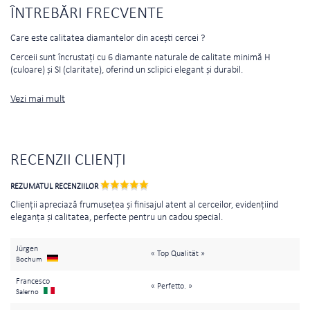
ÎNTREBĂRI FRECVENTE
Care este calitatea diamantelor din acești cercei ?
Cerceii sunt încrustați cu 6 diamante naturale de calitate minimă H
(culoare) și SI (claritate), oferind un sclipici elegant și durabil.
Vezi mai mult
RECENZII CLIENȚI
REZUMATUL RECENZIILOR
Clienții apreciază frumusețea și finisajul atent al cerceilor, evidențiind
eleganța și calitatea, perfecte pentru un cadou special.
Jürgen
« Top Qualität »
Bochum
Francesco
« Perfetto. »
Salerno