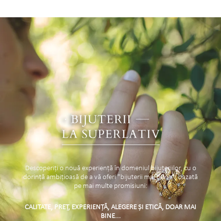
Descoperiți o nouă experiență în domeniul bijuteriilor, cu o
dorință ambițioasă de a vă oferi "bijuterii mai bune", bazată
pe mai multe promisiuni:
CALITATE, PREȚ, EXPERIENȚĂ, ALEGERE ȘI ETICĂ, DOAR MAI
BINE...