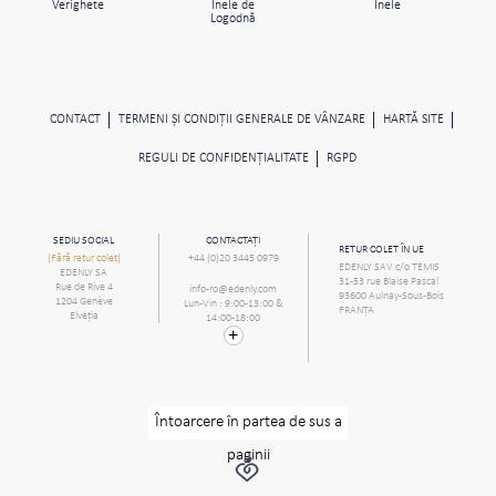
Verighete
Inele de
Inele
Logodnă
CONTACT
TERMENI ŞI CONDIŢII GENERALE DE VÂNZARE
HARTĂ SITE
REGULI DE CONFIDENŢIALITATE
RGPD
SEDIU SOCIAL
CONTACTAȚI
RETUR COLET ÎN UE
(Fără retur colet)
+44 (0)20 3445 0979
EDENLY SAV c/o TEMIS
EDENLY SA
31-53 rue Blaise Pascal
Rue de Rive 4
info-ro@edenly.com
93600 Aulnay-Sous-Bois
1204 Genève
Lun-Vin : 9:00-13:00 &
FRANŢA
Elveţia
14:00-18:00
Întoarcere în partea de sus a
paginii