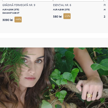
GRĂDINĂ FERMECATĂ NR. 9
ESENȚIAL NR. 6
PRO
AUR ALB 9K (375)
AUR ALB 9K (375)
AUR 
DIAMANT 0.06 CT
-21%
580 lei
283
-44%
3090 lei